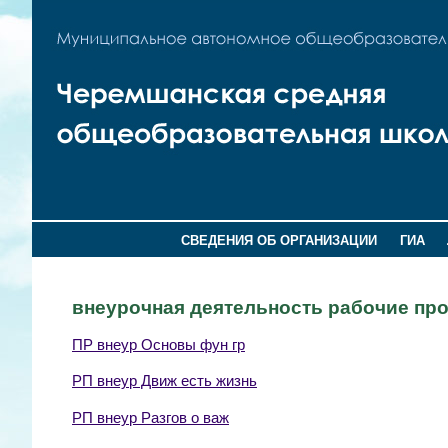
СВЕДЕНИЯ ОБ ОРГАНИЗАЦИИ
ГИА
внеурочная деятельность рабочие про
ПР внеур Основы фун гр
РП внеур Движ есть жизнь
РП внеур Разгов о важ