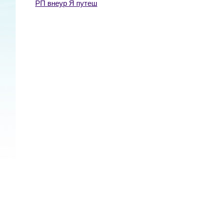
РП внеур Я путеш