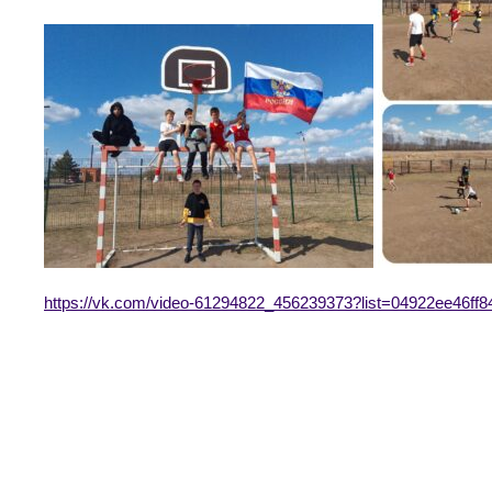
https://vk.com/video-61294822_456239373?list=04922ee46ff