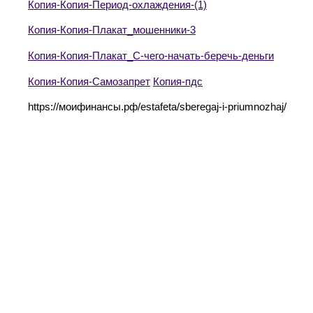
Копия-Копия-Период-охлаждения-(1)
Копия-Копия-Плакат_мошенники-3
Копия-Копия-Плакат_С-чего-начать-беречь-деньги
Копия-Копия-Самозапрет
Копия-пдс
https://моифинансы.рф/estafeta/sberegaj-i-priumnozhaj/