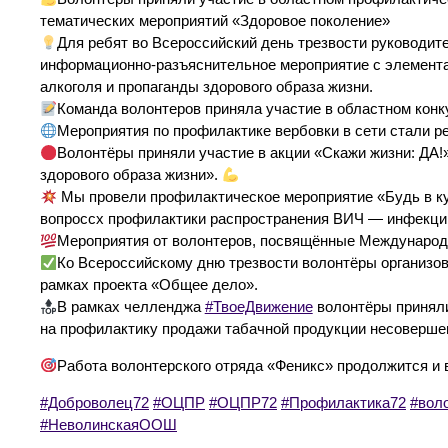
тематических мероприятий «Здоровое поколение»
Для ребят во Всероссийский день трезвости руководите
информационно-разъяснительное мероприятие с элемента
алкоголя и пропаганды здорового образа жизни.
Команда волонтеров приняла участие в областном кон
Мероприятия по профилактике вербовки в сети стали р
Волонтёры приняли участие в акции «Скажи жизни: ДА!
здорового образа жизни».
Мы провели профилактическое мероприятие «Будь в ку
вопроссх профилактики распространения ВИЧ — инфекци
Мероприятия от волонтеров, посвящённые Международн
Ко Всероссийскому дню трезвости волонтёры организо
рамках проекта «Общее дело».
В рамках челленджа
#ТвоеДвижение
волонтёры приняли
на профилактику продажи табачной продукции несоверше
Работа волонтерского отряда «Феникс» продолжится и 
#Доброволец72
#ОЦПР
#ОЦПР72
#Профилактика72
#вол
#НеволинскаяООШ