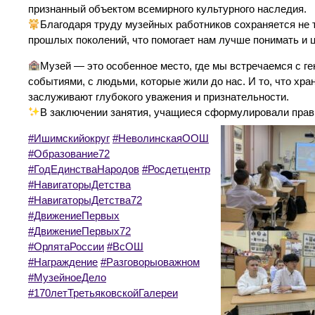
признанный объектом всемирного культурного наследия.
Благодаря труду музейных работников сохраняется не т
прошлых поколений, что помогает нам лучше понимать и ц
Музей — это особенное место, где мы встречаемся с ге
событиями, с людьми, которые жили до нас. И то, что хран
заслуживают глубокого уважения и признательности.
️В заключении занятия, учащиеся сформулировали прав
#Ишимскийокруг
#НеволинскаяООШ
#Образование72
#ГодЕдинстваНародов
#Росдетцентр
#НавигаторыДетства
#НавигаторыДетства72
#ДвижениеПервых
#ДвижениеПервых72
#ОрлятаРоссии
#ВсОШ
#Награждение
#Разговорыоважном
#МузейноеДело
#170летТретьяковскойГалереи