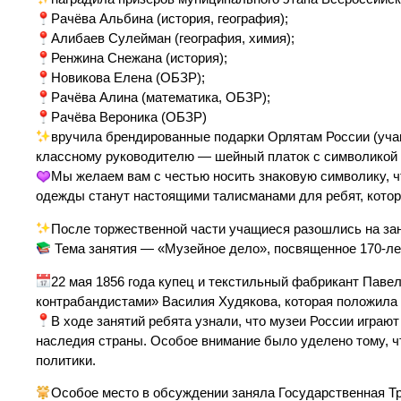
Рачёва Альбина (история, география);
Алибаев Сулейман (география, химия);
Ренжина Снежана (история);
Новикова Елена (ОБЗР);
Рачёва Алина (математика, ОБЗР);
Рачёва Вероника (ОБЗР)
️вручила брендированные подарки Орлятам России (учащи
классному руководителю — шейный платок с символикой
Мы желаем вам с честью носить знаковую символику, ч
одежды станут настоящими талисманами для ребят, котор
️После торжественной части учащиеся разошлись на зан
Тема занятия — «Музейное дело», посвященное 170-ле
22 мая 1856 года купец и текстильный фабрикант Паве
контрабандистами» Василия Худякова, которая положила 
В ходе занятий ребята узнали, что музеи России играю
наследия страны. Особое внимание было уделено тому, ч
политики.
Особое место в обсуждении заняла Государственная Тр