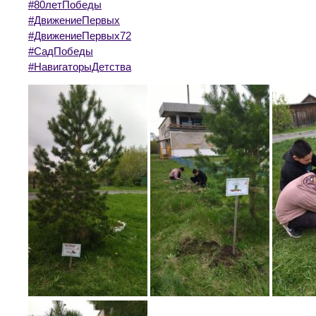
#80летПобеды
#ДвижениеПервых
#ДвижениеПервых72
#СадПобеды
#НавигаторыДетства