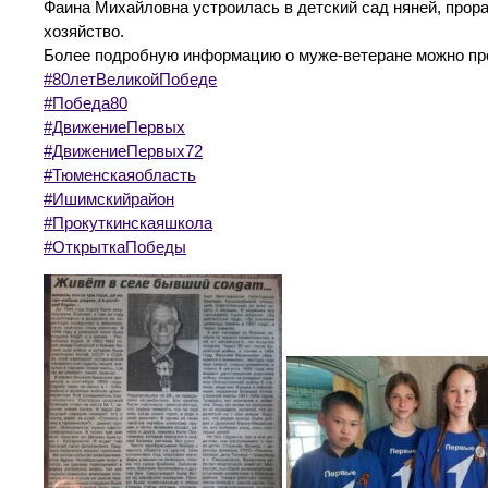
Фаина Михайловна устроилась в детский сад няней, про
хозяйство.
Более подробную информацию о муже-ветеране можно про
#80летВеликойПобеде
#Победа80
#ДвижениеПервых
#ДвижениеПервых72
#Тюменскаяобласть
#Ишимскийрайон
#Прокуткинскаяшкола
#ОткрыткаПобеды