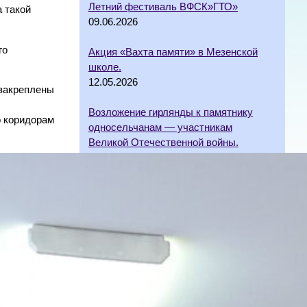
Летний фестиваль ВФСК»ГТО»
 такой
09.06.2026
го
Акция «Вахта памяти» в Мезенской
школе.
12.05.2026
 закреплены
Возложение гирлянды к памятнику
о коридорам
односельчанам — участникам
Великой Отечественной войны.
12.05.2026
Шествие «Бессмертного полка» в
Мезенской школе.
12.05.2026
Торжественное открытие «Парты
Героя» в филиале МАОУ
Черемшанская СОШ-Мезенская
ООШ.