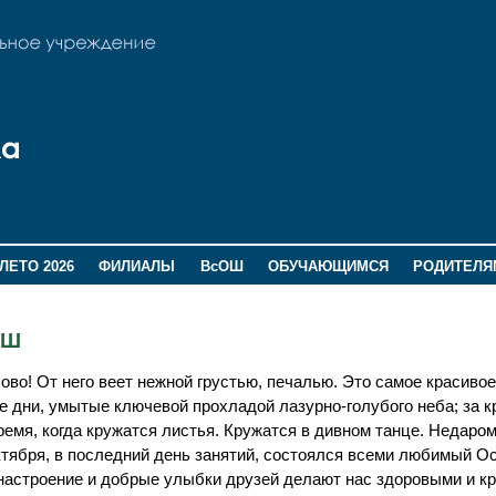
ЛЕТО 2026
ФИЛИАЛЫ
ВсОШ
ОБУЧАЮЩИМСЯ
РОДИТЕЛЯ
ОШ
во! От него веет нежной грустью, печалью. Это самое красивое
 дни, умытые ключевой прохладой лазурно-голубого неба; за к
ремя, когда кружатся листья. Кружатся в дивном танце. Недаром
ктября, в последний день занятий, состоялся всеми любимый О
 настроение и добрые улыбки друзей делают нас здоровыми и к