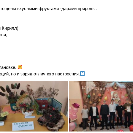
 угощены вкусными фруктами -дарами природы.
 Кирилл),
фья,
тановке.
ий, но и заряд отличного настроения.