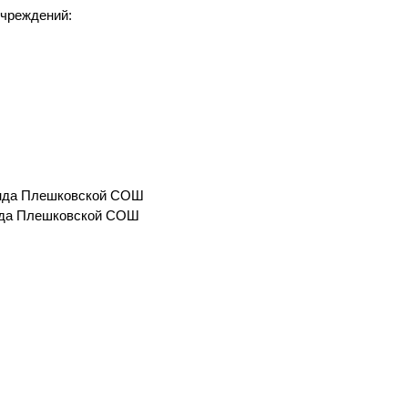
чреждений:
анда Плешковской СОШ
нда Плешковской СОШ