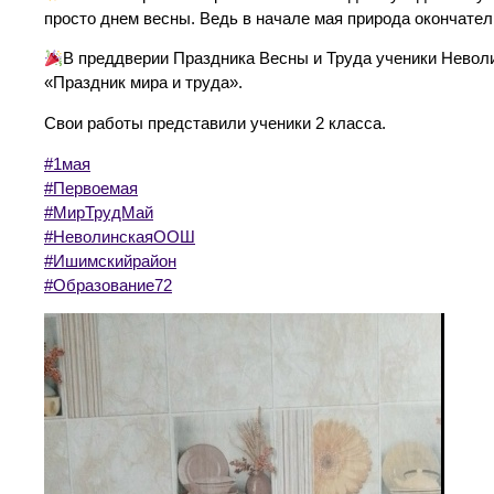
просто днем весны. Ведь в начале мая природа окончатель
В преддверии Праздника Весны и Труда ученики Неволи
«Праздник мира и труда».
Свои работы представили ученики 2 класса.
#1мая
#Первоемая
#МирТрудМай
#НеволинскаяООШ
#Ишимскийрайон
#Образование72