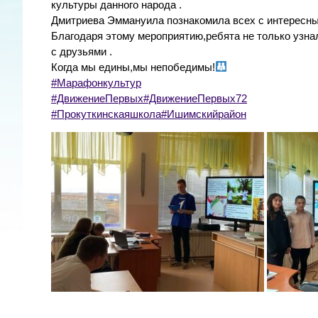
культуры данного народа .
Дмитриева Эммануила познакомила всех с интересны
Благодаря этому мероприятию,ребята не только узнал
с друзьями .
Когда мы едины,мы непобедимы!
#Марафонкультур
#ДвижениеПервых
#ДвижениеПервых72
#Прокуткинскаяшкола
#Ишимскийрайон