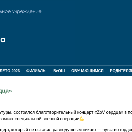
ЛЕТО 2026
ФИЛИАЛЫ
ВсОШ
ОБУЧАЮЩИМСЯ
РОДИТЕЛЯ
дца»
ьтуры, состоялся благотворительный концерт «ZoV сердца» в п
рамках специальной военной операции
ерт, который не оставил равнодушным никого — чувство гордо