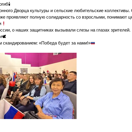
гиб🕯
онного Дворца культуры и сельские любительские коллективы.
 уже проявляют полную солидарность со взрослыми, понимают ц
и
оссии, о наших защитниках вызывали слезы на глазах зрителей.
и🕊
 скандированием: «Победа будет за нами!»