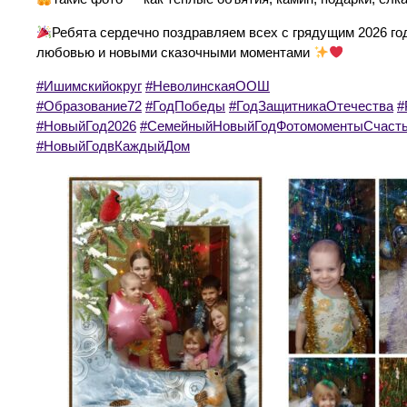
Ребята сердечно поздравляем всех с грядущим 2026 го
любовью и новыми сказочными моментами
#Ишимскийокруг
#НеволинскаяООШ
#Образование72
#ГодПобеды
#ГодЗащитникаОтечества
#
#НовыйГод2026
#СемейныйНовыйГодФотомоментыСчаст
#НовыйГодвКаждыйДом