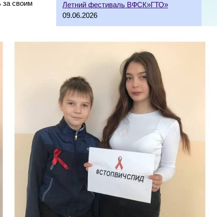
 за своим
Летний фестиваль ВФСК»ГТО»
09.06.2026
Акция «Вахта памяти» в Мезенской
школе.
12.05.2026
Возложение гирлянды к памятнику
односельчанам — участникам
Великой Отечественной войны.
12.05.2026
Шествие «Бессмертного полка» в
Мезенской школе.
12.05.2026
Торжественное открытие «Парты
Героя» в филиале МАОУ
Черемшанская СОШ-Мезенская
ООШ.