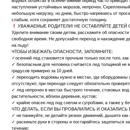
водных объектах в осенне-зимний период часто приводит к
наступления устойчивых морозов, непрочен. Скрепленны
небольшую нагрузку, но днем, быстро нагреваясь от прос
слабым, хотя сохраняет достаточную толщину.
УВАЖАЕМЫЕ РОДИТЕЛИ! НЕ ОСТАВЛЯЙТЕ ДЕТЕЙ 
Уделите внимание своим детям, расскажите об опасности 
свободное время. Не допускайте переход и нахождение д
на льду!
ЧТОБЫ ИЗБЕЖАТЬ ОПАСНОСТИ, ЗАПОМНИТЕ:
✓осенний лед становится прочным только после того, ка
✓ безопасным для человека считается лед толщиной не ме
градусов примерно за 10 дней.
✓ переходить водоемы нужно в местах, где оборудованы 
отсутствуют, при переходе следует обязательно проверят
✓ лед непрочен в местах быстрого течения, стоковых вод
растительности, вблизи деревьев, кустов;
✓ крайне опасен лед под снегом и сугробами, а также у бе
ЧТО ДЕЛАТЬ, ЕСЛИ ВЫ ПРОВАЛИЛИСЬ И ОКАЗАЛИСЬ 
✓ не паникуйте, не делайте резких движений, дышите как
✓ раскиньте руки в стороны и постарайтесь зацепиться з
течения;