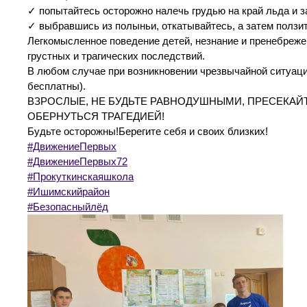
✓ попытайтесь осторожно налечь грудью на край льда и за
✓ выбравшись из полыньи, откатывайтесь, а затем ползите
Легкомысленное поведение детей, незнание и пренебреж
грустных и трагических последствий.
В любом случае при возникновении чрезвычайной ситуации
бесплатны).
ВЗРОСЛЫЕ, НЕ БУДЬТЕ РАВНОДУШНЫМИ, ПРЕСЕКАЙ
ОБЕРНУТЬСЯ ТРАГЕДИЕЙ!
Будьте осторожны!Берегите себя и своих близких!
#ДвижениеПервых
#ДвижениеПервых72
#Прокуткинскаяшкола
#Ишимскийрайон
#Безопасныйлёд