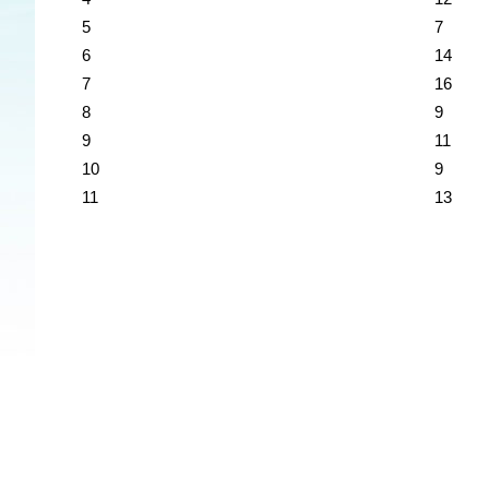
5
7
6
14
7
16
8
9
9
11
10
9
11
13